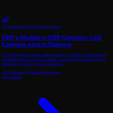
22 de mayo de 2026
|
8 min
de lectura
ERP a Medida vs ERP Genérico: Cuál
Conviene para tu Empresa
Un ERP genérico puede ordenar rápido. Un ERP a medida puede
adaptarse mejor a procesos únicos. La decisión depende de costo,
integración, escala y ventaja operativa.
ERP
Software a Medida
Operaciones
Leer artículo