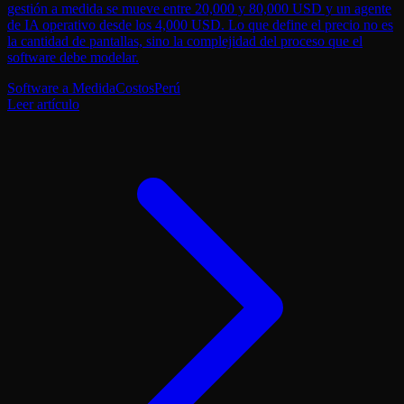
gestión a medida se mueve entre 20,000 y 80,000 USD y un agente
de IA operativo desde los 4,000 USD. Lo que define el precio no es
la cantidad de pantallas, sino la complejidad del proceso que el
software debe modelar.
Software a Medida
Costos
Perú
Leer artículo