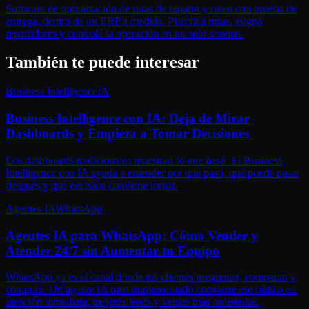
Software de optimización de rutas de reparto y ruteo con prueba de
entrega, dentro de un ERP a medida. Planificá rutas, asigná
repartidores y controlá la operación en un solo sistema.
También te puede interesar
Business Intelligence
IA
Business Intelligence con IA: Deja de Mirar
Dashboards y Empieza a Tomar Decisiones
Los dashboards tradicionales muestran lo que pasó. El Business
Intelligence con IA ayuda a entender por qué pasó, qué puede pasar
después y qué decisión conviene tomar.
Agentes IA
WhatsApp
Agentes IA para WhatsApp: Cómo Vender y
Atender 24/7 sin Aumentar tu Equipo
WhatsApp ya es el canal donde tus clientes preguntan, comparan y
compran. Un agente IA bien implementado convierte ese tráfico en
atención inmediata, mejores leads y ventas más ordenadas.