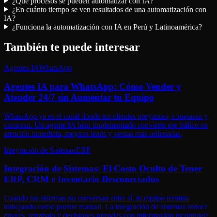
¿Qué procesos se pueden automatizar con IA?
¿En cuánto tiempo se ven resultados de una automatización con
IA?
¿Funciona la automatización con IA en Perú y Latinoamérica?
También te puede interesar
Agentes IA
WhatsApp
Agentes IA para WhatsApp: Cómo Vender y
Atender 24/7 sin Aumentar tu Equipo
WhatsApp ya es el canal donde tus clientes preguntan, comparan y
compran. Un agente IA bien implementado convierte ese tráfico en
atención inmediata, mejores leads y ventas más ordenadas.
Integración de Sistemas
ERP
Integración de Sistemas: El Costo Oculto de Tener
ERP, CRM e Inventario Desconectados
Cuando tus sistemas no conversan entre sí, tu equipo termina
trabajando como puente manual. La integración de sistemas reduce
errores, retrabajo y decisiones tomadas con información incompleta.