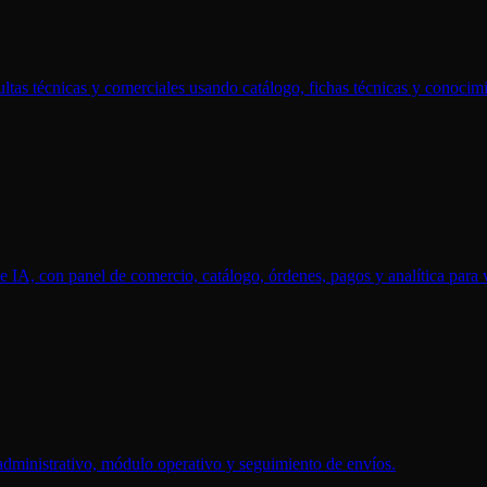
as técnicas y comerciales usando catálogo, fichas técnicas y conocimi
 IA, con panel de comercio, catálogo, órdenes, pagos y analítica para
 administrativo, módulo operativo y seguimiento de envíos.