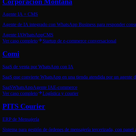
Corporación Montana
Agente IA + CMS
Agente de IA integrado con WhatsApp Business para responder consult
Agente IA
WhatsApp
CMS
Ver caso completo
Startup de e-commerce conversacional
Comi
SaaS de venta por WhatsApp con IA
SaaS que convierte WhatsApp en una tienda atendida por un agente de
SaaS
WhatsApp
Agente IA
E-commerce
Ver caso completo
Logística y courier
PITS Courier
ERP de Mensajería
Sistema para gestión de órdenes de mensajería tercerizada, con panel