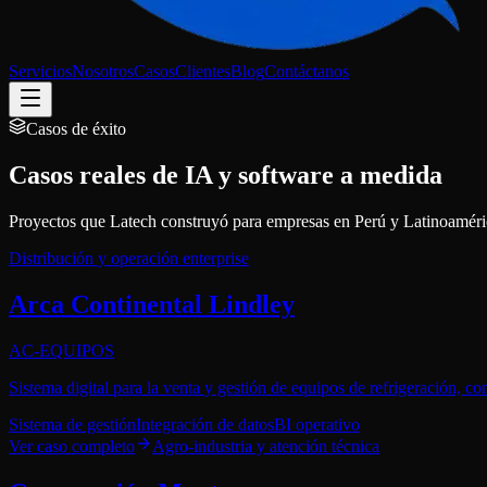
Servicios
Nosotros
Casos
Clientes
Blog
Contáctanos
Casos de éxito
Casos reales de IA y software a medida
Proyectos que Latech construyó para empresas en Perú y Latinoamérica
Distribución y operación enterprise
Arca Continental Lindley
AC-EQUIPOS
Sistema digital para la venta y gestión de equipos de refrigeración, con
Sistema de gestión
Integración de datos
BI operativo
Ver caso completo
Agro-industria y atención técnica