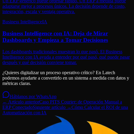
Un ERP genérico puede ordenar rápido. Un ERP a medida puede
adaptarse mejor a procesos únicos. La decisión depende de costo,
integración, escala y ventaja operativa.
Business Intelligence
IA
Business Intelligence con IA: Deja de Mirar
Dashboards y Empieza a Tomar Decisiones
Los dashboards tradicionales muestran lo que pasó. El Business
Intelligence con IA ayuda a entender por qué pasó, qué puede pasar
después y qué decisión conviene tomar.
¿Quieres digitalizar un proceso operativo crítico? En Latech
podemos ayudarte a convertirlo en un sistema a medida con datos y
métricas claras.
Háblanos por WhatsApp
← Artículo anterior
Caso PITS Courier: de Operación Manual a
ERP Conectado
Siguiente artículo →
Cómo Calcular el ROI de una
Automatización con IA