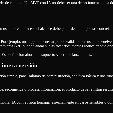
a desde el inicio. Un MVP con IA no debe ser una demo futurista llena 
n usuario real. Por eso el alcance debe partir de una hipótesis concreta: 
Por ejemplo, una app de bienestar puede validar si los usuarios vuelve
ramienta B2B puede validar si clasificar documentos reduce trabajo ope
 Esa definición ahorra presupuesto y permite lanzar antes.
rimera versión
ación simple, panel mínimo de administración, analítica básica y una fun
e, recomienda o procesa información, el producto debe registrar resulta
inar IA con revisión humana, especialmente en casos sensibles o donde