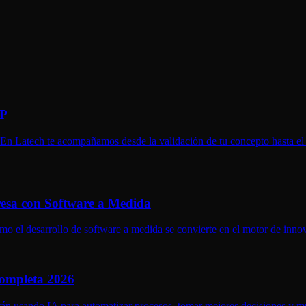
VP
. En Latech te acompañamos desde la validación de tu concepto hasta e
esa con Software a Medida
mo el desarrollo de software a medida se convierte en el motor de inno
Completa 2026
 están usando IA para automatizar procesos, tomar mejores decisiones y 