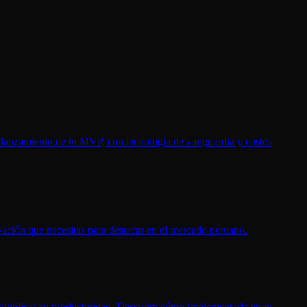
l lanzamiento de tu MVP, con tecnología de vanguardia y costos
vación que necesitas para destacar en el mercado peruano.
multiplicar su productividad. Descubre cómo implementarla en tu