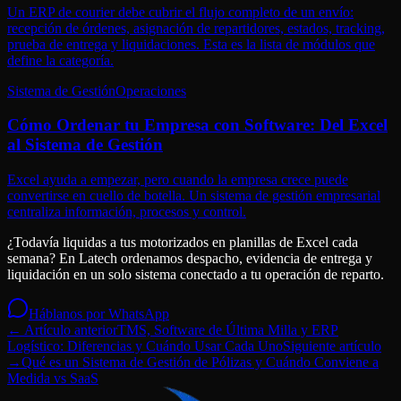
Un ERP de courier debe cubrir el flujo completo de un envío:
recepción de órdenes, asignación de repartidores, estados, tracking,
prueba de entrega y liquidaciones. Esta es la lista de módulos que
define la categoría.
Sistema de Gestión
Operaciones
Cómo Ordenar tu Empresa con Software: Del Excel
al Sistema de Gestión
Excel ayuda a empezar, pero cuando la empresa crece puede
convertirse en cuello de botella. Un sistema de gestión empresarial
centraliza información, procesos y control.
¿Todavía liquidas a tus motorizados en planillas de Excel cada
semana? En Latech ordenamos despacho, evidencia de entrega y
liquidación en un solo sistema conectado a tu operación de reparto.
Háblanos por WhatsApp
← Artículo anterior
TMS, Software de Última Milla y ERP
Logístico: Diferencias y Cuándo Usar Cada Uno
Siguiente artículo
→
Qué es un Sistema de Gestión de Pólizas y Cuándo Conviene a
Medida vs SaaS