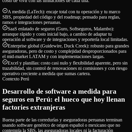
costo de vivir con las limitaciones de cada una.
A medida (LaTech): encaje total con tu operación y tu marco
SBS, propiedad del código y del roadmap; pensado para reglas,
ramos e integraciones peruanas.
SaaS enlatado de seguros (Guro, Softseguros, Malambo):
arranque rápido y costo inicial bajo, a cambio de adaptar tu
operación al software y de integraciones y reportería local limitadas.
Enterprise global (Guidewire, Duck Creek): robusto para grandes
aseguradoras, pero de costo y complejidad desproporcionados para
el mid-market LATAM y con implementaciones largas.
Excel y planillas: costo casi nulo y flexibilidad aparente, pero sin
trazabilidad, sin control de renovaciones ni comisiones y con riesgo
operativo creciente a medida que sumas cartera.
Contexto Perú
Desarrollo de software a medida para
seguros en Perú: el hueco que hoy llenan
factories extranjeras
Buena parte de las corredurías y aseguradoras peruanas terminan
usando software genérico de origen español o mexicano que no
contempla la SBS, las aseguradoras locales ni la facturación